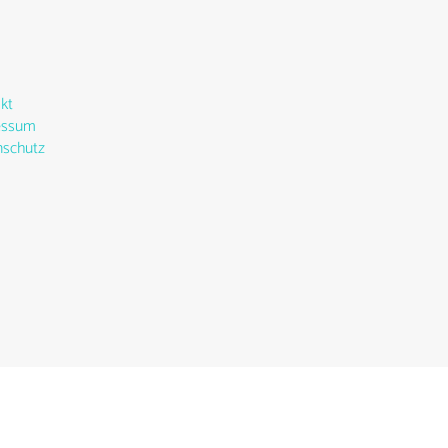
kt
essum
schutz