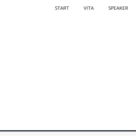
START
VITA
SPEAKER
Web 2.0 – Ein globaler
Marktplatz
10. June 2019
498