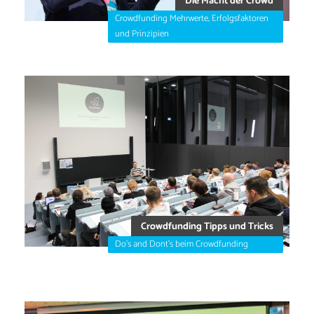
Die Macht der Crowd
Crowdfunding Mehrwerte, Erfolgsfaktoren
und Prinzipien
Crowdfunding Tipps und Tricks
Do's and Dont's beim Crowdfunding