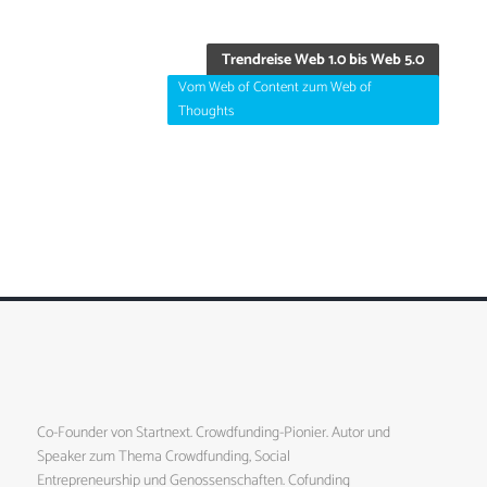
Trendreise Web 1.0 bis Web 5.0
Vom Web of Content zum Web of
Thoughts
Co-Founder von Startnext. Crowdfunding-Pionier. Autor und
Speaker zum Thema Crowdfunding, Social
Entrepreneurship und Genossenschaften. Cofunding