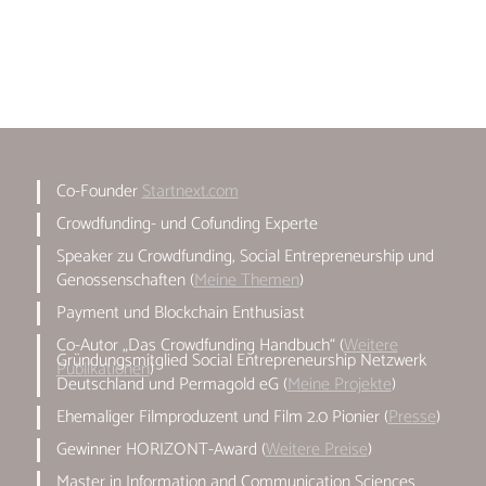
Co-Founder
Startnext.com
Crowdfunding- und Cofunding Experte
Speaker zu Crowdfunding, Social Entrepreneurship und
Genossenschaften (
Meine Themen
)
Payment und Blockchain Enthusiast
Co-Autor „Das Crowdfunding Handbuch“ (
Weitere
Gründungsmitglied Social Entrepreneurship Netzwerk
Publikationen
)
Deutschland und Permagold eG (
Meine Projekte
)
Ehemaliger Filmproduzent und Film 2.0 Pionier (
Presse
)
Gewinner HORIZONT-Award (
Weitere Preise
)
Master in Information and Communication Sciences