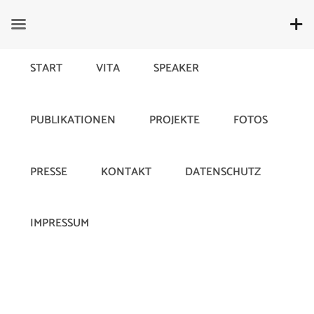
START
VITA
SPEAKER
PUBLIKATIONEN
PROJEKTE
FOTOS
Mass Customization
PRESSE
KONTAKT
DATENSCHUTZ
10. June 2019
1064
IMPRESSUM