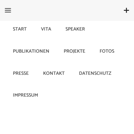
START
VITA
SPEAKER
PUBLIKATIONEN
PROJEKTE
FOTOS
Der Hawthorne-Effekt
PRESSE
KONTAKT
DATENSCHUTZ
10. June 2019
555
IMPRESSUM