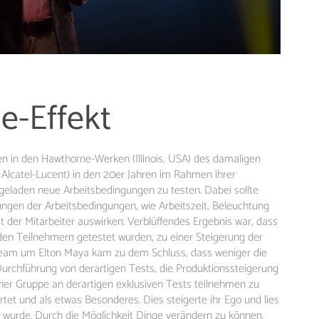
e-Effekt
n in den Hawthorne-Werken (Illinois, USA) des damaligen
 Alcatel-Lucent) in den 20er Jahren im Rahmen ihrer
geladen neue Arbeitsbedingungen zu testen. Dabei sollte
ngen der Arbeitsbedingungen, wie Arbeitszeit, Beleuchtung
ät der Mitarbeiter auswirken. Verblüffendes Ergebnis war, dass
den Teilnehmern getestet wurden, zu einer Steigerung der
rteam um Elton Maya kam zu dem Schluss, dass weniger die
Durchführung von derartigen Tests, die Produktionssteigerung
einer Gruppe an derartigen exklusiven Tests teilnehmen zu
ertet und als etwas Besonderes. Dies steigerte ihr Ego und lies
rt wurde. Durch die Möglichkeit Dinge verändern zu können,