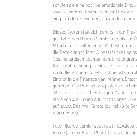
schufen sie eine positive emotionale Bindun
was Teilnehmer testen, rein der Umstand i
eingebunden zu werden, verwandelt einen 
Dieses System hat sich bereits in der Prax
geführt durch Ricardo Semler, der bis zur
Mitarbeiter erhalten echte Mitbestimmung
die Bezeichnung ihrer Arbeitstätigkeit sel
Geschäftsreisen übernachten. Eine Begrenz
Kontrollabrechnungen. Einige Firmen besch
kontrollieren. Semco setzt auf Selbstkontrol
Einblick in die Finanzzahlen nehmen. Ent
getroffen. Die Produktionsquoten entscheid
„Begeisterung durch Beteiligung“ auf lange 
Jahre von 4 Millionen auf 212 Millionen US-
auf 3.000. Das Wall Street Journal kürte 
1990 und 1992.
Foto: Ricardo Semler speaks at TEDGlobal 2
Rio de Janeiro, Brazil. Photo: James Dunc