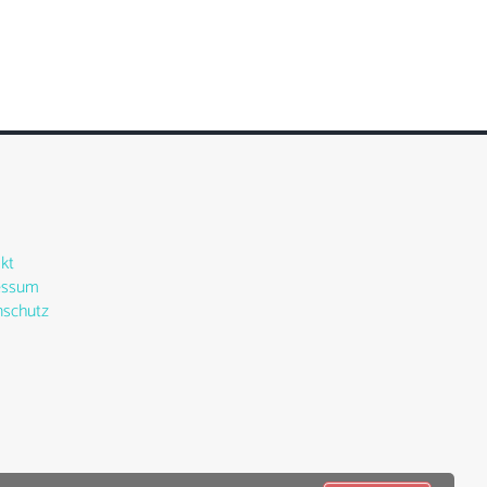
kt
essum
schutz