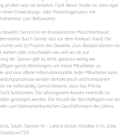
g an dem was sie testeten. Fazit dieser Studie ist, dass egal
n einen Entwicklungs- oder Marketingprozess mit
Teilnehmer zum Befürworter.
is bewährt. Semco ist ein brasilianischer Maschinenbauer,
 Übernahme durch Semler fast vor dem Konkurs stand. Die
srechte und 23 Prozent des Gewinns. Zum Beispiel können sie
bst wählen oder entscheiden wie und wo sie auf
ung der Spesen gibt es nicht, genauso wenig wie
äftigen ganze Abteilungen, um ihrere Mitarbeiter zu
le und eine offene Informationspolitik. Jeder Mitarbeiter kann
scheidungsprozesse werden demokratisch und transparent
en sie selbständig. Semco beweist, dass das Prinzip
Sicht funktioniert. Der Jahresgewinn konnte innerhalb 20
Dollar gesteigert werden. Die Anzahl der Beschäftigten von 90
Semler zum lateinamerikanischen Geschäftsmann des Jahres
014, South, Session 10 – Lateral Action, October 5-10, 2014,
an Davidson/TED