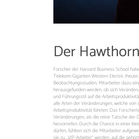
Der Hawthorn
Forscher der Harvard Business School habe
Telekom-Giganten Western Electric (heute:
Beobachtungsstudien, Mitarbeiter dazu ein
herausgefunden werden, ob sich Veränderu
und Führungsstil auf die Arbeitsproduktivit
alle Arten der Veränderungen, welche von 
Arbeitsproduktivität führten. Das Forsche
Veränderungen, als die reine Tatsche der 
hervorriefen. Durch die Chance in einer kl
dürfen, fühlten sich die Mitarbeiter aufgew
sie zu „VIP-Arbeiter“ werden, auf die gehö