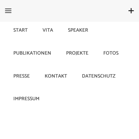
START
VITA
SPEAKER
PUBLIKATIONEN
PROJEKTE
FOTOS
TV-Werbung und Social Media
PRESSE
KONTAKT
DATENSCHUTZ
10. June 2019
666
IMPRESSUM