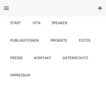
START
VITA
SPEAKER
PUBLIKATIONEN
PROJEKTE
FOTOS
Consumer Generated Advertising
PRESSE
KONTAKT
DATENSCHUTZ
(CGA)
10. June 2019
732
IMPRESSUM