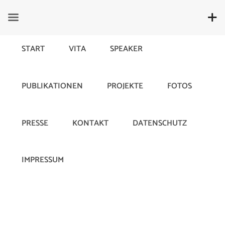
START
VITA
SPEAKER
PUBLIKATIONEN
PROJEKTE
FOTOS
Mundpropaganda
PRESSE
KONTAKT
DATENSCHUTZ
10. June 2019
676
IMPRESSUM